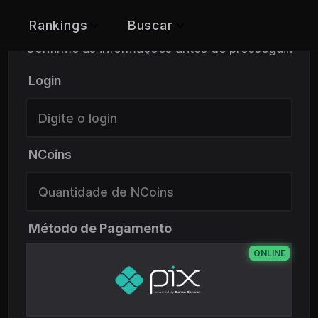
COMPRAR NCOINS
Rankings
Buscar
Confirme as
informações
antes de prosseguir.
Personagens
Personagem
Login
dMU
Guilds
Guild
NCoins
Método de Pagamento
s
ONLINE
SejaEfi