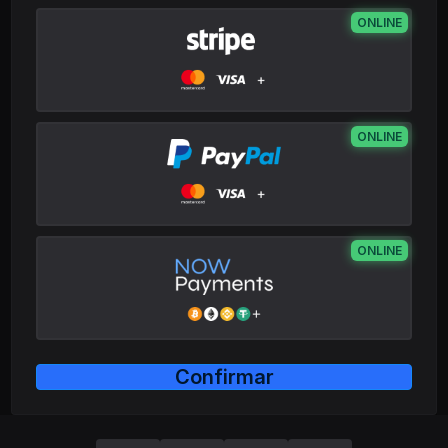
ONLINE
Stripe
ONLINE
PayPal
ONLINE
NowPayments
Confirmar